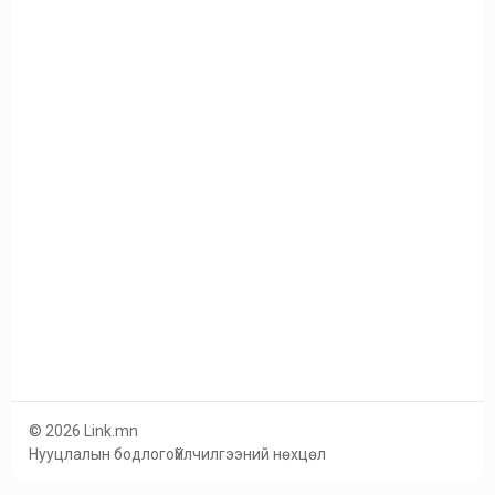
© 2026 Link.mn
Нууцлалын бодлого
Үйлчилгээний нөхцөл